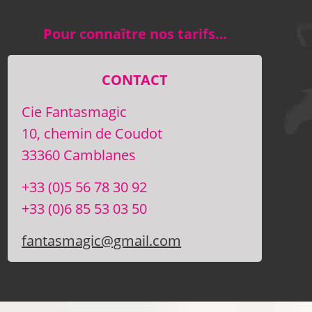
Pour connaître nos tarifs…
CONTACT
Cie Fantasmagic
10, chemin de Coudot
33360 Camblanes
+33 (0)5 56 78 30 92
+33 (0)6 85 53 03 50
fantasmagic@gmail.com