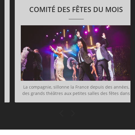
COMITÉ DES FÊTES DU MOIS
La compagnie, sillonne la France depuis des années,
des grands théâtres aux petites salles des fêtes dans
les campagnes reculées où il est si plaisant de faire
briller nos paillettes… Parfois, de tous petits comités
aux moyens modestes nous accueillent avec nos
formules réduites et nous adorons cela ! Parfois aussi
de petits comités, au fil des ans, deviennent grands.
Ainsi, nos amis de Bais en Normandie, dans une