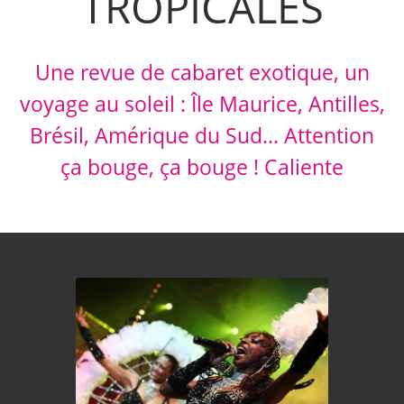
TROPICALES
Une revue de cabaret exotique, un
voyage au soleil : Î
le Maurice, Antilles,
Brésil, Amérique du Sud… Attention
ça bouge, ça bouge ! Caliente