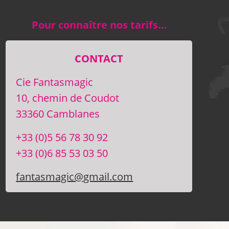
Pour connaître nos tarifs…
CONTACT
Cie Fantasmagic
10, chemin de Coudot
33360 Camblanes
+33 (0)5 56 78 30 92
+33 (0)6 85 53 03 50
fantasmagic@gmail.com