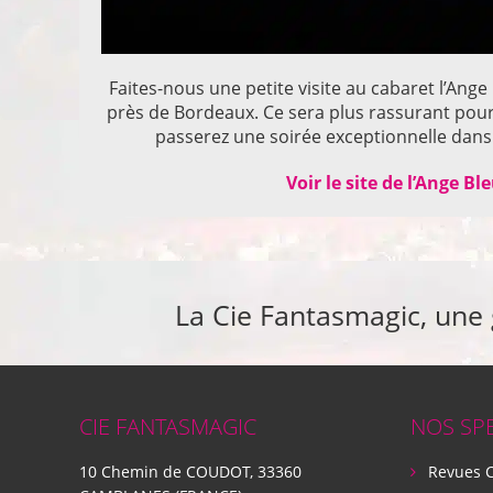
Faites-nous une petite visite au cabaret l’Ange
près de Bordeaux. Ce sera plus rassurant pou
passerez une soirée exceptionnelle dans 
Voir le site de l’Ange Bl
La Cie Fantasmagic, une
CIE FANTASMAGIC
NOS SP
10 Chemin de COUDOT, 33360
Revues 