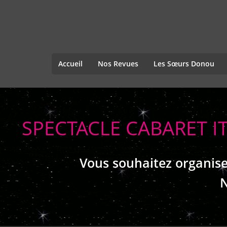
Accueil
Nos Revues
Les Sœurs Donou
SPECTACLE CABARET I
Vous souhaitez organise
N