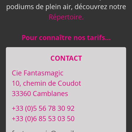
podiums de plein air, découvrez notre
Répertoire.
Pour connaître nos tarifs…
CONTACT
Cie Fantasmagic
10, chemin de Coudot
33360 Camblanes
+33 (0)5 56 78 30 92
+33 (0)6 85 53 03 50