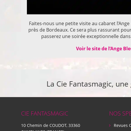
Faites-nous une petite visite au cabaret l’Ange
près de Bordeaux. Ce sera plus rassurant pou
passerez une soirée exceptionnelle dans 
Voir le site de l’Ange Bl
La Cie Fantasmagic, une
CIE FANTASMAGIC
NOS SP
10 Chemin de COUDOT, 33360
Revues 