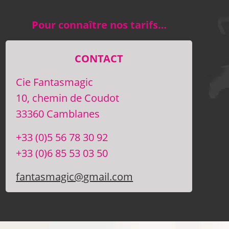
Pour connaître nos tarifs…
CONTACT
Cie Fantasmagic
10, chemin de Coudot
33360 Camblanes
+33 (0)5 56 78 30 92
+33 (0)6 85 53 03 50
fantasmagic@gmail.com