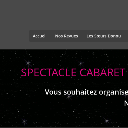
Accueil
Nos Revues
Les Sœurs Donou
SPECTACLE CABARET
Vous souhaitez organise
N