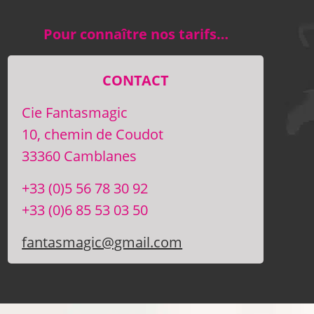
Pour connaître nos tarifs…
CONTACT
Cie Fantasmagic
10, chemin de Coudot
33360 Camblanes
+33 (0)5 56 78 30 92
+33 (0)6 85 53 03 50
fantasmagic@gmail.com