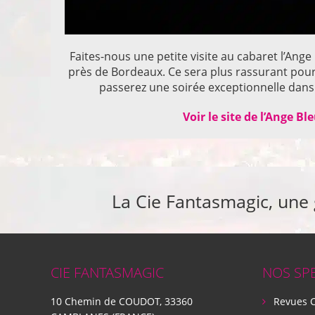
Faites-nous une petite visite au cabaret l’Ange
près de Bordeaux. Ce sera plus rassurant pou
passerez une soirée exceptionnelle dans 
Voir le site de l’Ange Bl
La Cie Fantasmagic, une
CIE FANTASMAGIC
NOS SP
10 Chemin de COUDOT, 33360
Revues 