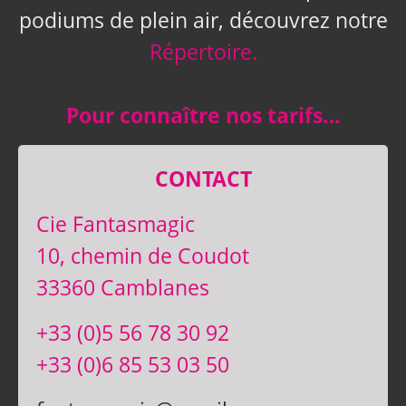
podiums de plein air, découvrez notre
Répertoire.
Pour connaître nos tarifs…
CONTACT
Cie Fantasmagic
10, chemin de Coudot
33360 Camblanes
+33 (0)5 56 78 30 92
+33 (0)6 85 53 03 50