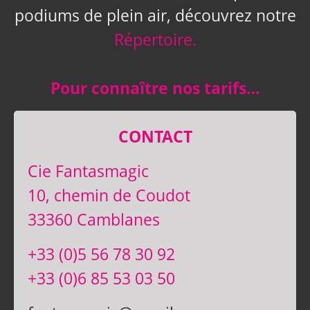
podiums de plein air, découvrez notre
Répertoire.
Pour connaître nos tarifs…
CONTACT
Cie Fantasmagic
10, chemin de Coudot
33360 Camblanes
+33 (0)5 56 78 30 92
+33 (0)6 85 53 03 50