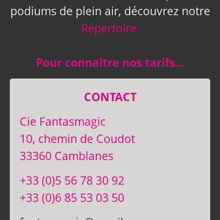
podiums de plein air, découvrez notre
Répertoire.
Pour connaître nos tarifs…
CONTACT
Cie Fantasmagic
10, chemin de Coudot
33360 Camblanes
+33 (0)5 56 78 30 92
+33 (0)6 85 53 03 50