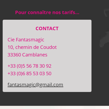
Pour connaître nos tarifs…
CONTACT
Cie Fantasmagic
10, chemin de Coudot
33360 Camblanes
+33 (0)5 56 78 30 92
+33 (0)6 85 53 03 50
fantasmagic@gmail.com