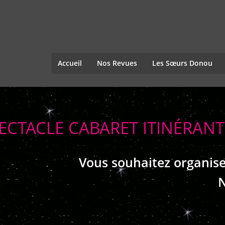
Accueil
Nos Revues
Les Sœurs Donou
ECTACLE CABARET ITINÉRANT
Vous souhaitez organise
N