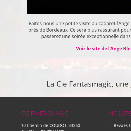
Faites-nous une petite visite au cabaret l’Ange
près de Bordeaux. Ce sera plus rassurant pou
passerez une soirée exceptionnelle dans 
Voir le site de l’Ange Bl
La Cie Fantasmagic, une
CIE FANTASMAGIC
NOS SP
10 Chemin de COUDOT, 33360
Revues 