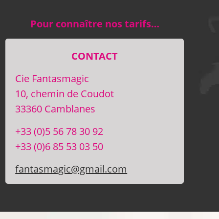
Pour connaître nos tarifs…
CONTACT
Cie Fantasmagic
10, chemin de Coudot
33360 Camblanes
+33 (0)5 56 78 30 92
+33 (0)6 85 53 03 50
fantasmagic@gmail.com