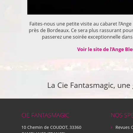
Faites-nous une petite visite au cabaret l’Ange
près de Bordeaux. Ce sera plus rassurant pou
passerez une soirée exceptionnelle dans 
Voir le site de l’Ange Bl
La Cie Fantasmagic, une
CIE FANTASMAGIC
NOS SP
10 Chemin de COUDOT, 33360
Revues 