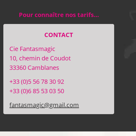
Pour connaître nos tarifs…
CONTACT
Cie Fantasmagic
10, chemin de Coudot
33360 Camblanes
+33 (0)5 56 78 30 92
+33 (0)6 85 53 03 50
fantasmagic@gmail.com