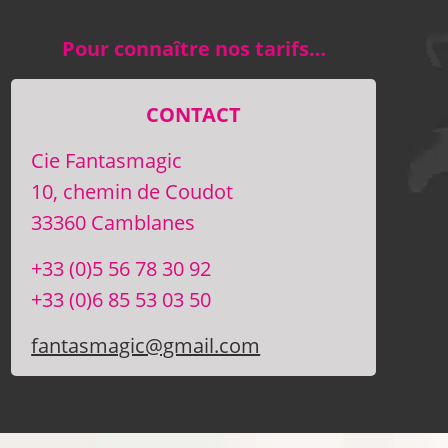
Pour connaître nos tarifs…
CONTACT
Cie Fantasmagic
10, chemin de Coudot
33360 Camblanes
+33 (0)5 56 78 30 92
+33 (0)6 85 53 03 50
fantasmagic@gmail.com