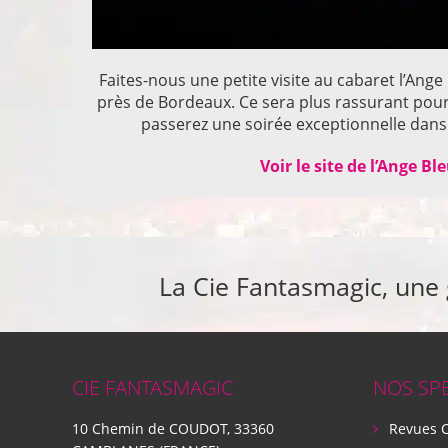
Faites-nous une petite visite au cabaret l’Ange
près de Bordeaux. Ce sera plus rassurant pou
passerez une soirée exceptionnelle dans 
Voir le site de l’Ange Bl
La Cie Fantasmagic, une
CIE FANTASMAGIC
NOS SP
10 Chemin de COUDOT, 33360
Revues 