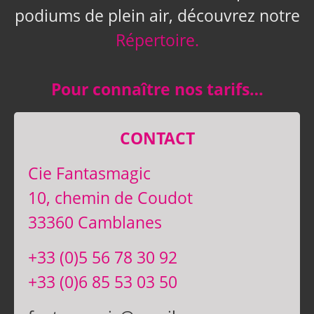
podiums de plein air, découvrez notre
Répertoire.
Pour connaître nos tarifs…
CONTACT
Cie Fantasmagic
10, chemin de Coudot
33360 Camblanes
+33 (0)5 56 78 30 92
+33 (0)6 85 53 03 50