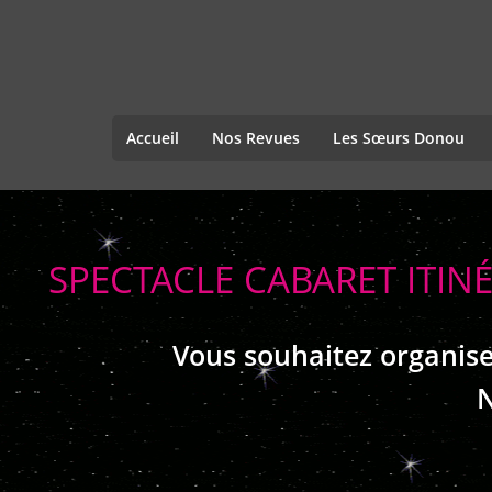
Accueil
Nos Revues
Les Sœurs Donou
SPECTACLE CABARET ITIN
Vous souhaitez organise
N