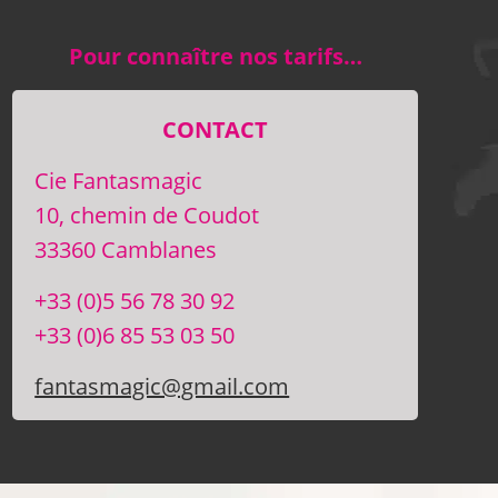
Pour connaître nos tarifs…
CONTACT
Cie Fantasmagic
10, chemin de Coudot
33360 Camblanes
+33 (0)5 56 78 30 92
+33 (0)6 85 53 03 50
fantasmagic@gmail.com