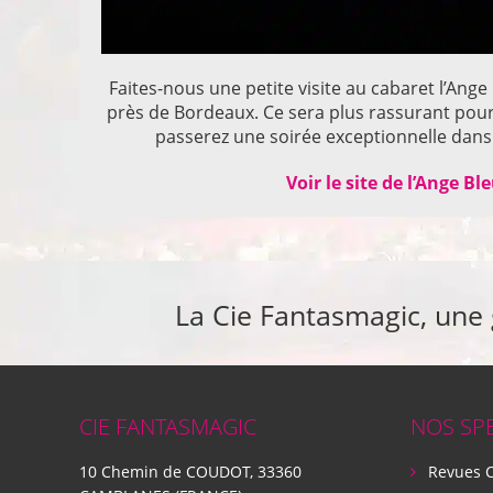
Faites-nous une petite visite au cabaret l’Ange
près de Bordeaux. Ce sera plus rassurant pou
passerez une soirée exceptionnelle dans 
Voir le site de l’Ange Bl
La Cie Fantasmagic, une
CIE FANTASMAGIC
NOS SP
10 Chemin de COUDOT, 33360
Revues 