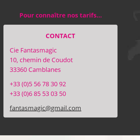
Pour connaître nos tarifs…
CONTACT
Cie Fantasmagic
10, chemin de Coudot
33360 Camblanes
+33 (0)5 56 78 30 92
+33 (0)6 85 53 03 50
fantasmagic@gmail.com