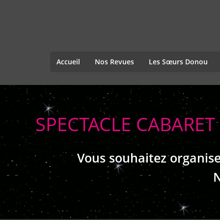
Accueil
Nos Revues
Les Sœurs Donou
SPECTACLE CABARET
Vous souhaitez organise
N