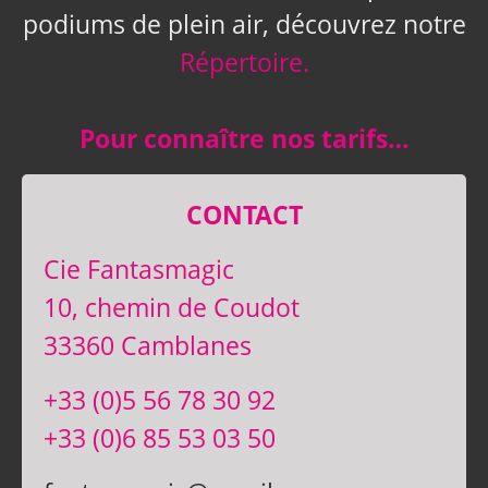
podiums de plein air, découvrez notre
Répertoire.
Pour connaître nos tarifs…
CONTACT
Cie Fantasmagic
10, chemin de Coudot
33360 Camblanes
+33 (0)5 56 78 30 92
+33 (0)6 85 53 03 50