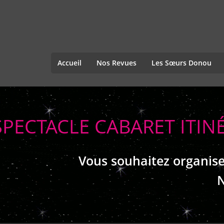
Accueil
Nos Revues
Les Sœurs Donou
SPECTACLE CABARET ITI
Vous souhaitez organise
N