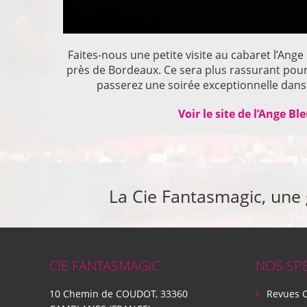
Faites-nous une petite visite au cabaret l’Ange
près de Bordeaux. Ce sera plus rassurant pou
passerez une soirée exceptionnelle dans 
Voir le site de l’Ange Bl
La Cie Fantasmagic, une
CIE FANTASMAGIC
NOS SP
10 Chemin de COUDOT, 33360
Revues 