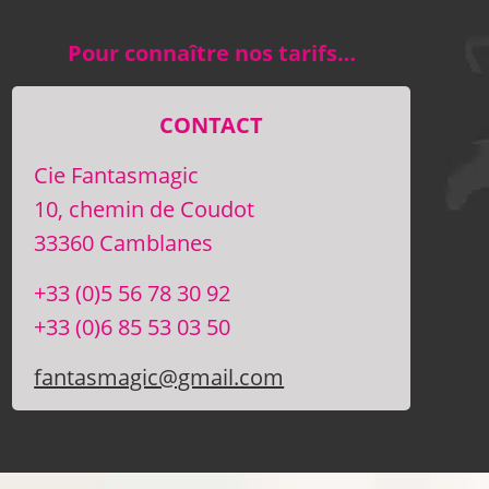
Pour connaître nos tarifs…
CONTACT
Cie Fantasmagic
10, chemin de Coudot
33360 Camblanes
+33 (0)5 56 78 30 92
+33 (0)6 85 53 03 50
fantasmagic@gmail.com