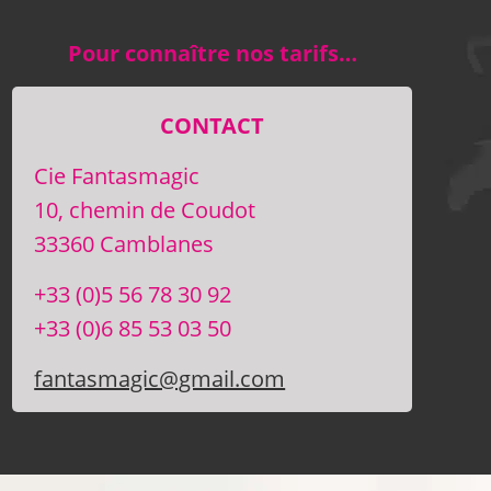
Pour connaître nos tarifs…
CONTACT
Cie Fantasmagic
10, chemin de Coudot
33360 Camblanes
+33 (0)5 56 78 30 92
+33 (0)6 85 53 03 50
fantasmagic@gmail.com