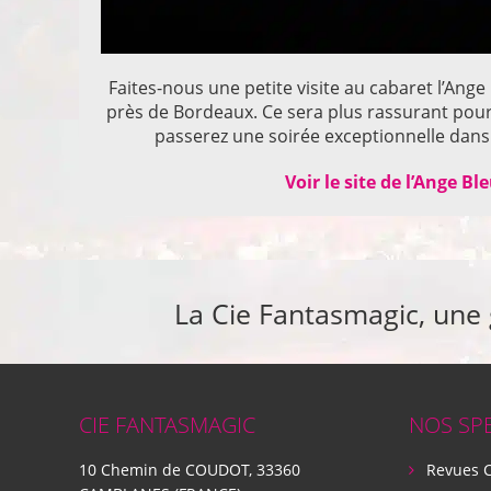
Faites-nous une petite visite au cabaret l’Ange
près de Bordeaux. Ce sera plus rassurant pou
passerez une soirée exceptionnelle dans 
Voir le site de l’Ange Bl
La Cie Fantasmagic, une
CIE FANTASMAGIC
NOS SP
10 Chemin de COUDOT, 33360
Revues 