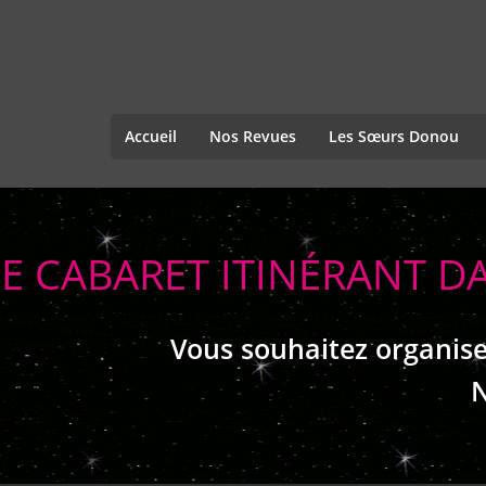
Accueil
Nos Revues
Les Sœurs Donou
LE CABARET ITINÉRANT 
Vous souhaitez organise
N