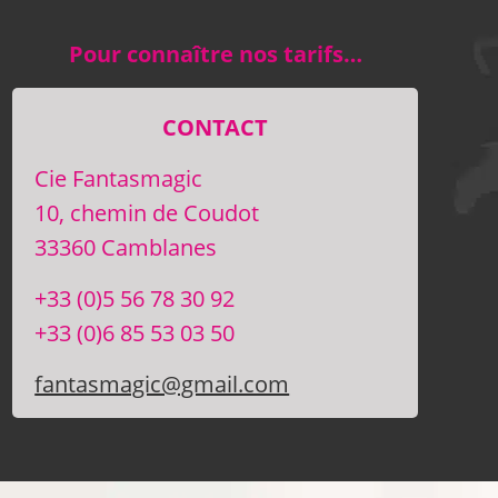
Pour connaître nos tarifs…
CONTACT
Cie Fantasmagic
10, chemin de Coudot
33360 Camblanes
+33 (0)5 56 78 30 92
+33 (0)6 85 53 03 50
fantasmagic@gmail.com