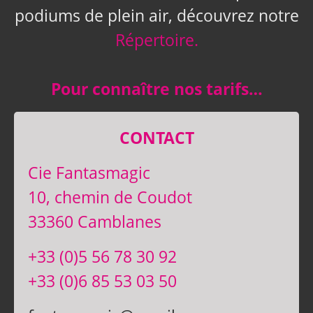
podiums de plein air, découvrez notre
Répertoire.
Pour connaître nos tarifs…
CONTACT
Cie Fantasmagic
10, chemin de Coudot
33360 Camblanes
+33 (0)5 56 78 30 92
+33 (0)6 85 53 03 50