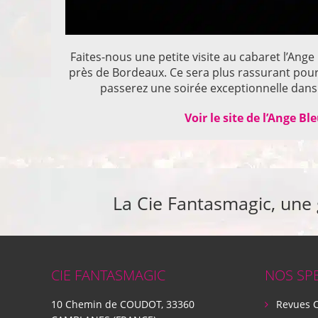
Faites-nous une petite visite au cabaret l’Ange
près de Bordeaux. Ce sera plus rassurant pou
passerez une soirée exceptionnelle dans 
Voir le site de l’Ange Bl
La Cie Fantasmagic, une
CIE FANTASMAGIC
NOS SP
10 Chemin de COUDOT, 33360
Revues 