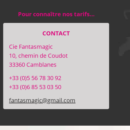
Pour connaître nos tarifs…
CONTACT
Cie Fantasmagic
10, chemin de Coudot
33360 Camblanes
+33 (0)5 56 78 30 92
+33 (0)6 85 53 03 50
fantasmagic@gmail.com