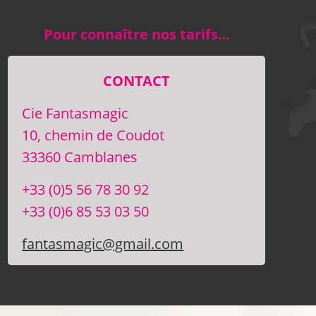
Pour connaître nos tarifs…
CONTACT
Cie Fantasmagic
10, chemin de Coudot
33360 Camblanes
+33 (0)5 56 78 30 92
+33 (0)6 85 53 03 50
fantasmagic@gmail.com