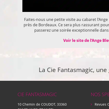
Faites-nous une petite visite au cabaret l’Ange
près de Bordeaux. Ce sera plus rassurant pou
passerez une soirée exceptionnelle dans 
Voir le site de l’Ange Bl
La Cie Fantasmagic, une
CIE FANTASMAGIC
NOS SP
10 Chemin de COUDOT, 33360
Revues 