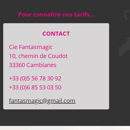
Pour connaître nos tarifs…
CONTACT
Cie Fantasmagic
10, chemin de Coudot
33360 Camblanes
+33 (0)5 56 78 30 92
+33 (0)6 85 53 03 50
fantasmagic@gmail.com