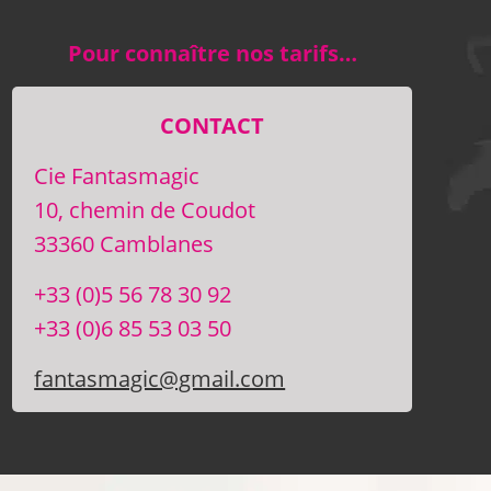
Pour connaître nos tarifs…
CONTACT
Cie Fantasmagic
10, chemin de Coudot
33360 Camblanes
+33 (0)5 56 78 30 92
+33 (0)6 85 53 03 50
fantasmagic@gmail.com