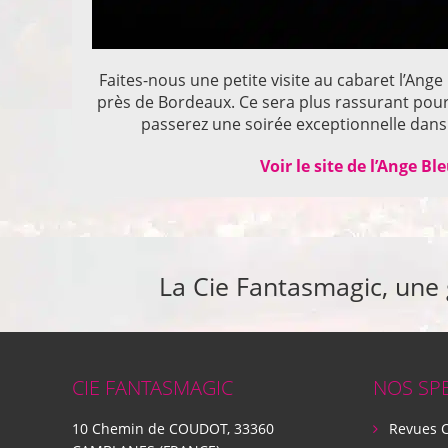
Faites-nous une petite visite au cabaret l’Ange
près de Bordeaux. Ce sera plus rassurant pou
passerez une soirée exceptionnelle dans 
Voir le site de l’Ange Bl
La Cie Fantasmagic, une
CIE FANTASMAGIC
NOS SP
10 Chemin de COUDOT, 33360
Revues 