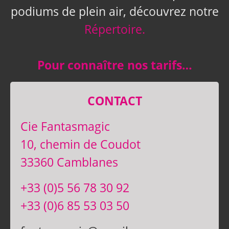
podiums de plein air, découvrez notre
Répertoire.
Pour connaître nos tarifs…
CONTACT
Cie Fantasmagic
10, chemin de Coudot
33360 Camblanes
+33 (0)5 56 78 30 92
+33 (0)6 85 53 03 50