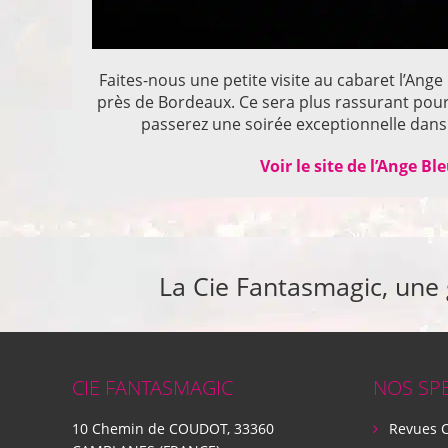
Faites-nous une petite visite au cabaret l’Ange
près de Bordeaux. Ce sera plus rassurant pou
passerez une soirée exceptionnelle dans 
Voir le site de l’Ange Bl
La Cie Fantasmagic, une
CIE FANTASMAGIC
NOS SP
10 Chemin de COUDOT, 33360
Revues 