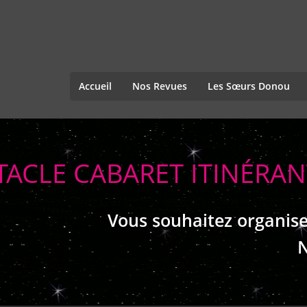
Accueil
Nos Revues
Les Sœurs Donou
TACLE CABARET ITINÉRA
Vous souhaitez organise
N