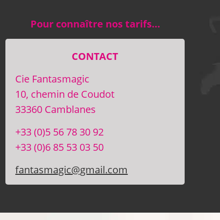
Pour connaître nos tarifs…
CONTACT
Cie Fantasmagic
10, chemin de Coudot
33360 Camblanes
+33 (0)5 56 78 30 92
+33 (0)6 85 53 03 50
fantasmagic@gmail.com