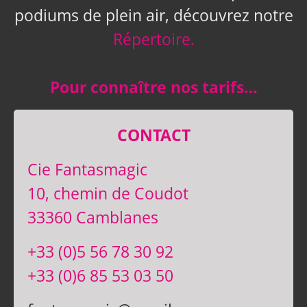
podiums de plein air, découvrez notre
Répertoire.
Pour connaître nos tarifs…
CONTACT
Cie Fantasmagic
10, chemin de Coudot
33360 Camblanes
+33 (0)5 56 78 30 92
+33 (0)6 85 53 03 50