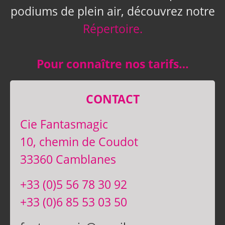
podiums de plein air, découvrez notre
Répertoire.
Pour connaître nos tarifs…
CONTACT
Cie Fantasmagic
10, chemin de Coudot
33360 Camblanes
+33 (0)5 56 78 30 92
+33 (0)6 85 53 03 50