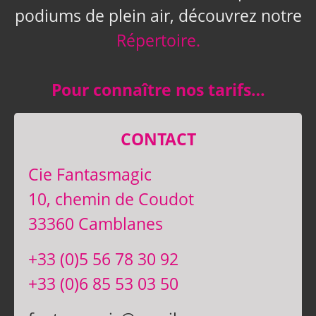
podiums de plein air, découvrez notre
Répertoire.
Pour connaître nos tarifs…
CONTACT
Cie Fantasmagic
10, chemin de Coudot
33360 Camblanes
+33 (0)5 56 78 30 92
+33 (0)6 85 53 03 50