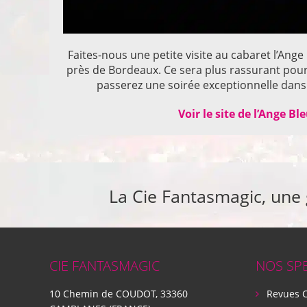
Faites-nous une petite visite au cabaret l’Ange
près de Bordeaux. Ce sera plus rassurant pou
passerez une soirée exceptionnelle dans 
Voir le site de l’Ange Bl
La Cie Fantasmagic, une
CIE FANTASMAGIC
NOS SP
10 Chemin de COUDOT, 33360
Revues 