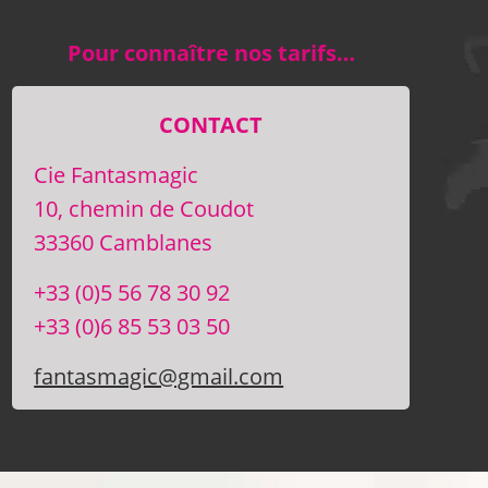
Pour connaître nos tarifs…
CONTACT
Cie Fantasmagic
10, chemin de Coudot
33360 Camblanes
+33 (0)5 56 78 30 92
+33 (0)6 85 53 03 50
fantasmagic@gmail.com