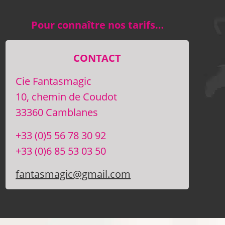
Pour connaître nos tarifs…
CONTACT
Cie Fantasmagic
10, chemin de Coudot
33360 Camblanes
+33 (0)5 56 78 30 92
+33 (0)6 85 53 03 50
fantasmagic@gmail.com