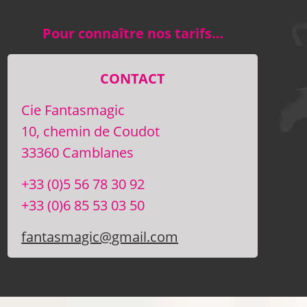
Pour connaître nos tarifs…
CONTACT
Cie Fantasmagic
10, chemin de Coudot
33360 Camblanes
+33 (0)5 56 78 30 92
+33 (0)6 85 53 03 50
fantasmagic@gmail.com