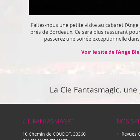
Faites-nous une petite visite au cabaret l’Ange
près de Bordeaux. Ce sera plus rassurant pou
passerez une soirée exceptionnelle dans 
Voir le site de l’Ange Bl
La Cie Fantasmagic, une
CIE FANTASMAGIC
NOS SP
10 Chemin de COUDOT, 33360
Revues 