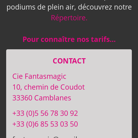
podiums de plein air, découvrez notre
Répertoire.
Pour connaître nos tarifs…
CONTACT
Cie Fantasmagic
10, chemin de Coudot
33360 Camblanes
+33 (0)5 56 78 30 92
+33 (0)6 85 53 03 50