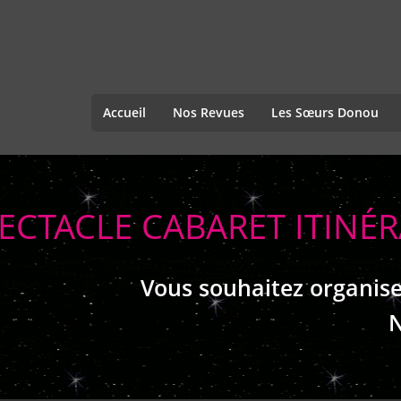
Accueil
Nos Revues
Les Sœurs Donou
ECTACLE CABARET ITINÉ
Vous souhaitez organise
N