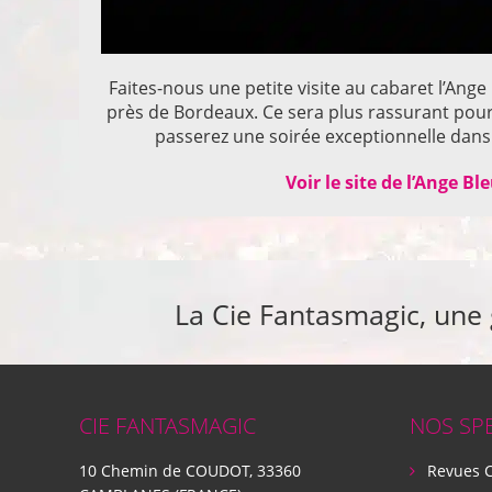
Faites-nous une petite visite au cabaret l’Ange
près de Bordeaux. Ce sera plus rassurant pou
passerez une soirée exceptionnelle dans 
Voir le site de l’Ange Bl
La Cie Fantasmagic, une
CIE FANTASMAGIC
NOS SP
10 Chemin de COUDOT, 33360
Revues 