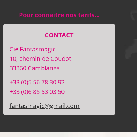
Pour connaître nos tarifs…
CONTACT
Cie Fantasmagic
10, chemin de Coudot
33360 Camblanes
+33 (0)5 56 78 30 92
+33 (0)6 85 53 03 50
fantasmagic@gmail.com