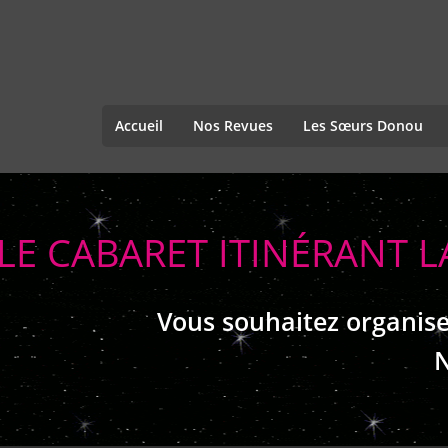
Accueil
Nos Revues
Les Sœurs Donou
LE CABARET ITINÉRANT L
Vous souhaitez organise
N