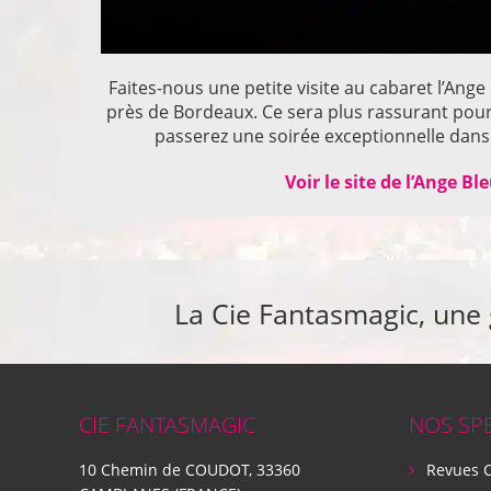
Faites-nous une petite visite au cabaret l’Ange
près de Bordeaux. Ce sera plus rassurant pou
passerez une soirée exceptionnelle dans 
Voir le site de l’Ange Bl
La Cie Fantasmagic, une
CIE FANTASMAGIC
NOS SP
10 Chemin de COUDOT, 33360
Revues 