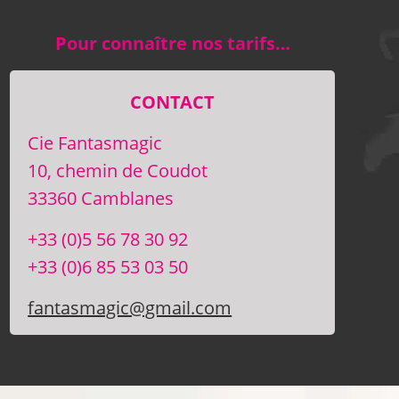
Pour connaître nos tarifs…
CONTACT
Cie Fantasmagic
10, chemin de Coudot
33360 Camblanes
+33 (0)5 56 78 30 92
+33 (0)6 85 53 03 50
fantasmagic@gmail.com