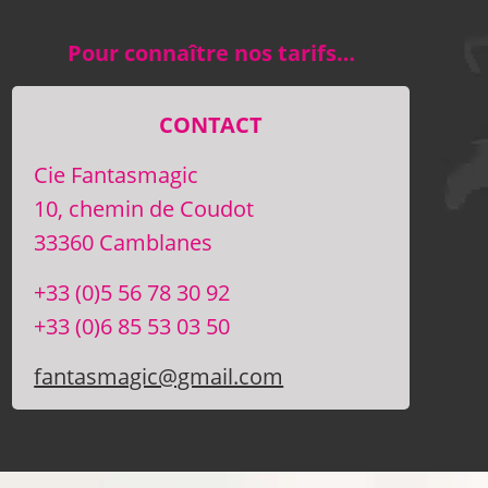
Pour connaître nos tarifs…
CONTACT
Cie Fantasmagic
10, chemin de Coudot
33360 Camblanes
+33 (0)5 56 78 30 92
+33 (0)6 85 53 03 50
fantasmagic@gmail.com