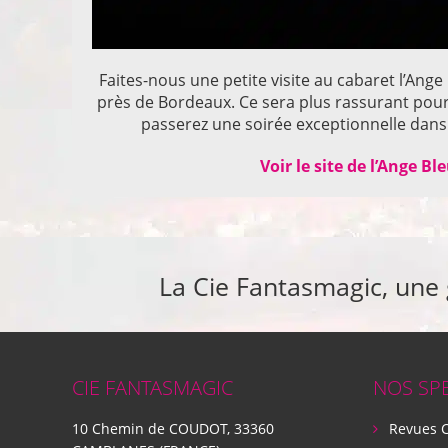
Faites-nous une petite visite au cabaret l’Ange
près de Bordeaux. Ce sera plus rassurant pou
passerez une soirée exceptionnelle dans 
Voir le site de l’Ange Bl
La Cie Fantasmagic, une
CIE FANTASMAGIC
NOS SP
10 Chemin de COUDOT, 33360
Revues 