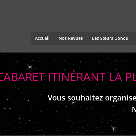
Accueil
Nos Revues
Les Sœurs Donou
CABARET ITINÉRANT LA P
Vous souhaitez organise
N