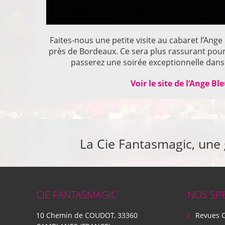
Faites-nous une petite visite au cabaret l’Ange
près de Bordeaux. Ce sera plus rassurant pou
passerez une soirée exceptionnelle dans 
Voir le site de l’Ange Bl
La Cie Fantasmagic, une
CIE FANTASMAGIC
NOS SP
10 Chemin de COUDOT, 33360
Revues 