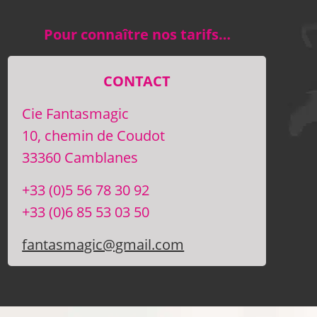
Pour connaître nos tarifs…
CONTACT
Cie Fantasmagic
10, chemin de Coudot
33360 Camblanes
+33 (0)5 56 78 30 92
+33 (0)6 85 53 03 50
fantasmagic@gmail.com