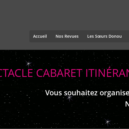
Accueil
Nos Revues
Les Sœurs Donou
CTACLE CABARET ITINÉR
Vous souhaitez organise
N