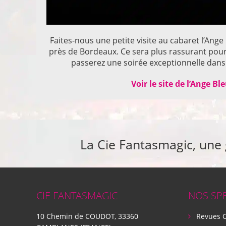
Faites-nous une petite visite au cabaret l’Ange
près de Bordeaux. Ce sera plus rassurant pou
passerez une soirée exceptionnelle dans 
Voir le site de l’Ange Bl
La Cie Fantasmagic, une
CIE FANTASMAGIC
NOS SP
10 Chemin de COUDOT, 33360
Revues 