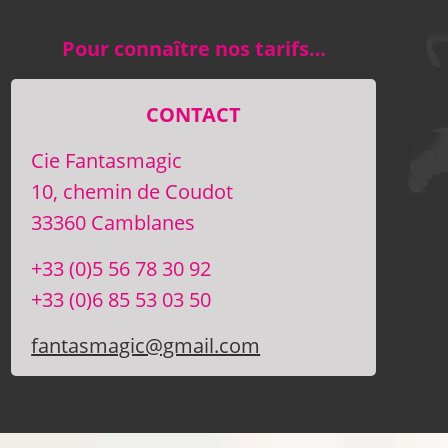
Pour connaître nos tarifs…
CONTACT
Cie Fantasmagic
10, chemin de Coudot
33360 Camblanes
+33 (0)5 56 78 30 92
+33 (0)6 85 53 03 50
fantasmagic@gmail.com