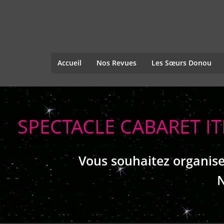
Accueil
Nos Revues
Les Sœurs Donou
SPECTACLE CABARET I
Vous souhaitez organise
N