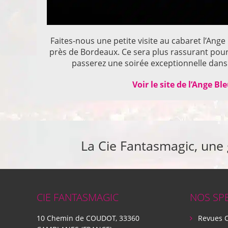
Faites-nous une petite visite au cabaret l’Ange
près de Bordeaux. Ce sera plus rassurant pou
passerez une soirée exceptionnelle dans 
Voir le site de l’Ange Bl
La Cie Fantasmagic, une
CIE FANTASMAGIC
NOS SP
10 Chemin de COUDOT, 33360
Revues 