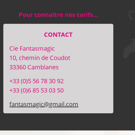
Pour connaître nos tarifs…
CONTACT
Cie Fantasmagic
10, chemin de Coudot
33360 Camblanes
+33 (0)5 56 78 30 92
+33 (0)6 85 53 03 50
fantasmagic@gmail.com