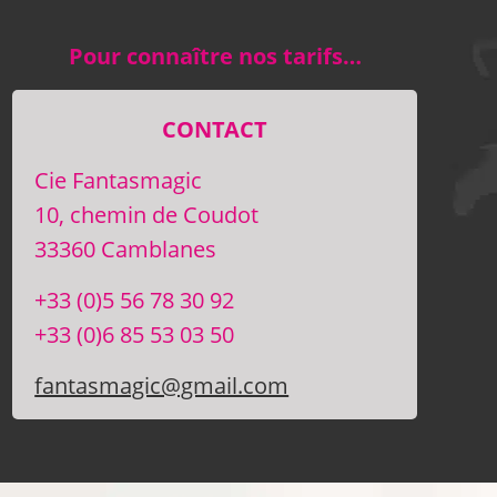
Pour connaître nos tarifs…
CONTACT
Cie Fantasmagic
10, chemin de Coudot
33360 Camblanes
+33 (0)5 56 78 30 92
+33 (0)6 85 53 03 50
fantasmagic@gmail.com