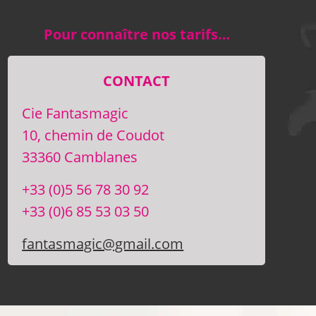
Pour connaître nos tarifs…
CONTACT
Cie Fantasmagic
10, chemin de Coudot
33360 Camblanes
+33 (0)5 56 78 30 92
+33 (0)6 85 53 03 50
fantasmagic@gmail.com