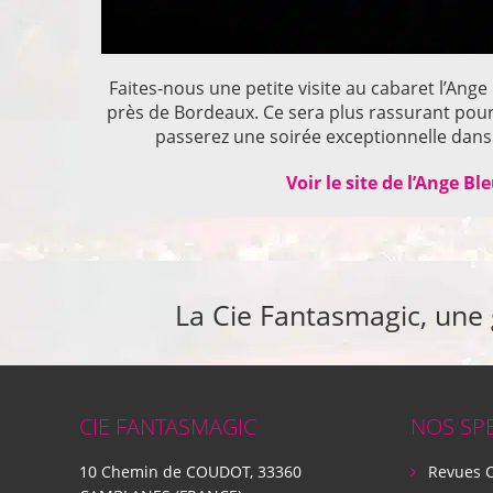
Faites-nous une petite visite au cabaret l’Ange
près de Bordeaux. Ce sera plus rassurant pou
passerez une soirée exceptionnelle dans 
Voir le site de l’Ange Bl
La Cie Fantasmagic, une
CIE FANTASMAGIC
NOS SP
10 Chemin de COUDOT, 33360
Revues 