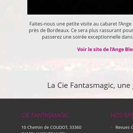
Faites-nous une petite visite au cabaret l’Ange
près de Bordeaux. Ce sera plus rassurant pou
passerez une soirée exceptionnelle dans 
Voir le site de l’Ange Bl
La Cie Fantasmagic, une
CIE FANTASMAGIC
NOS SP
10 Chemin de COUDOT, 33360
Revues 