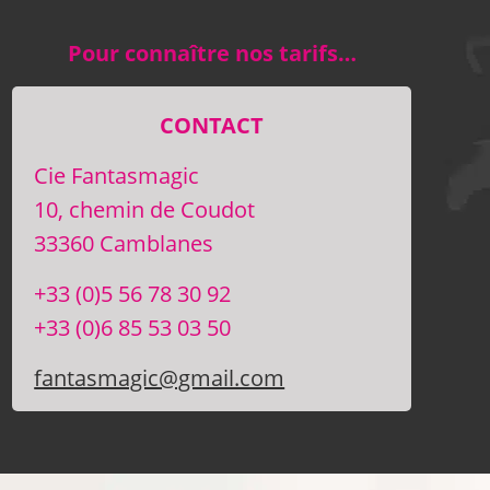
Pour connaître nos tarifs…
CONTACT
Cie Fantasmagic
10, chemin de Coudot
33360 Camblanes
+33 (0)5 56 78 30 92
+33 (0)6 85 53 03 50
fantasmagic@gmail.com