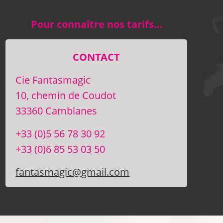
Pour connaître nos tarifs…
CONTACT
Cie Fantasmagic
10, chemin de Coudot
33360 Camblanes
+33 (0)5 56 78 30 92
+33 (0)6 85 53 03 50
fantasmagic@gmail.com