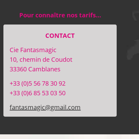
Pour connaître nos tarifs…
CONTACT
Cie Fantasmagic
10, chemin de Coudot
33360 Camblanes
+33 (0)5 56 78 30 92
+33 (0)6 85 53 03 50
fantasmagic@gmail.com