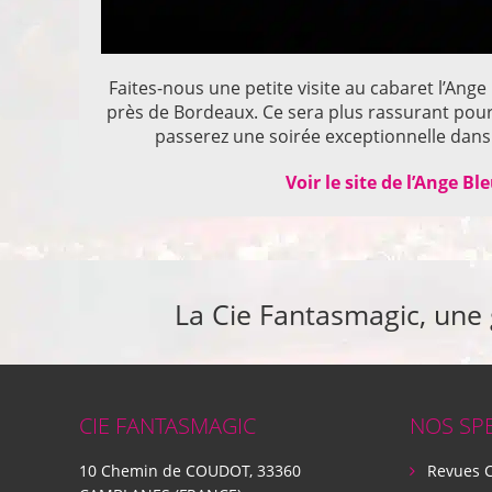
Faites-nous une petite visite au cabaret l’Ange
près de Bordeaux. Ce sera plus rassurant pou
passerez une soirée exceptionnelle dans 
Voir le site de l’Ange Bl
La Cie Fantasmagic, une
CIE FANTASMAGIC
NOS SP
10 Chemin de COUDOT, 33360
Revues 