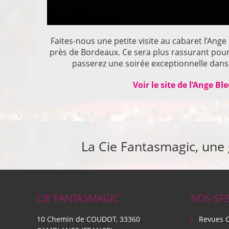
Faites-nous une petite visite au cabaret l’Ange
près de Bordeaux. Ce sera plus rassurant pou
passerez une soirée exceptionnelle dans 
Voir le site de l’Ange Bl
La Cie Fantasmagic, une
CIE FANTASMAGIC
NOS SP
10 Chemin de COUDOT, 33360
Revues 