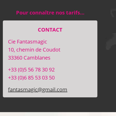
Pour connaître nos tarifs…
CONTACT
Cie Fantasmagic
10, chemin de Coudot
33360 Camblanes
+33 (0)5 56 78 30 92
+33 (0)6 85 53 03 50
fantasmagic@gmail.com