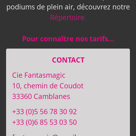
podiums de plein air, découvrez notre
Répertoire.
Pour connaître nos tarifs…
CONTACT
Cie Fantasmagic
10, chemin de Coudot
33360 Camblanes
+33 (0)5 56 78 30 92
+33 (0)6 85 53 03 50