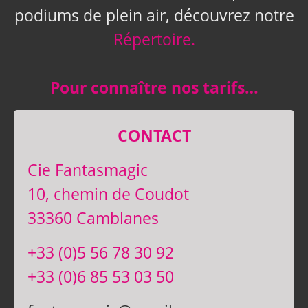
podiums de plein air, découvrez notre
Répertoire.
Pour connaître nos tarifs…
CONTACT
Cie Fantasmagic
10, chemin de Coudot
33360 Camblanes
+33 (0)5 56 78 30 92
+33 (0)6 85 53 03 50