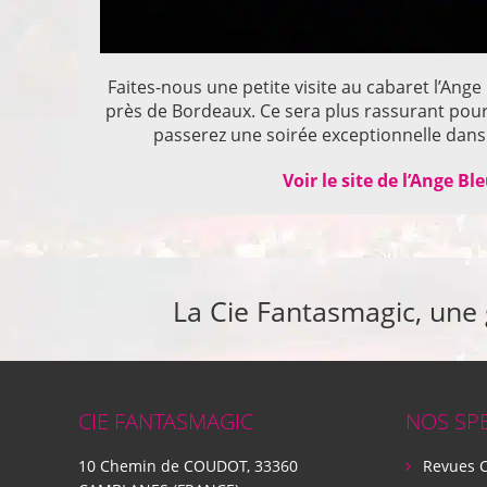
Faites-nous une petite visite au cabaret l’Ange
près de Bordeaux. Ce sera plus rassurant pou
passerez une soirée exceptionnelle dans 
Voir le site de l’Ange Bl
La Cie Fantasmagic, une
CIE FANTASMAGIC
NOS SP
10 Chemin de COUDOT, 33360
Revues 