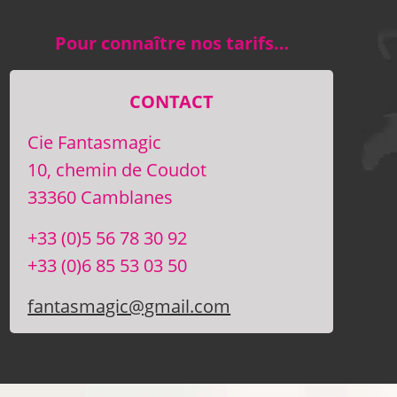
Pour connaître nos tarifs…
CONTACT
Cie Fantasmagic
10, chemin de Coudot
33360 Camblanes
+33 (0)5 56 78 30 92
+33 (0)6 85 53 03 50
fantasmagic@gmail.com